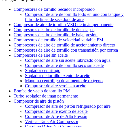
Compresores de tornillo Secador incorporado
Compresor de aire de tornillo todo en uno con tanque y
filtro de línea de secadora de aire
Compresor de aire de tornillo VSD de imán permanente
Compresores de aire de tornillo de dos etapas
Compresores de aire de tornillo de baja presión
Compresores de tornillo de velocidad variable PM
Compresores de aire de tornillo de accionamiento directo
Compresores de aire de tornillo con transmisión por correa
Compresores de aire sin aceite
Compresor de aire sin aceite lubricado con agua
Compresor de aire de tornillo seco sin aceite
Soplador centrífugo
Soplador de tornillo exento de aceite
Máquina centrífuga de aumento de oxígeno
Compresor de aire scroll sin aceite
Bomba de vacío de tornillo PM
Turbo soplador de imán permanente
Compresor de aire de pistón
Compresor de aire de pistón refrigerado por aire
Compresor de aire exento de aceite
Compresor de Aire de Alta Presión
Vertical Tank Air Comrpessor
Gasoline Drive Air Comrpessor