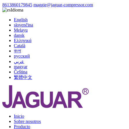
8613860179845
maggie@jaguar-compressor.com
Idioma
English
slovenčina
Melayu
dansk
Ελληνικά
Català
বাংলা
русский
عربي
magyar
Čeština
繁體中文
Inicio
Sobre nosotros
Producto