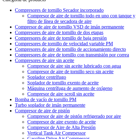
Compresores de tornillo Secador incorporado
Compresor de aire de tornillo todo en uno con tanque y
filtro de línea de secadora de aire
Compresor de aire de tornillo VSD de imán permanente
Compresores de aire de tornillo de dos etapas
Compresores de aire de tornillo de baja presión
Compresores de tornillo de velocidad variable PM
Compresores de aire de tornillo de accionamiento directo
Compresores de aire de tornillo con transmisión por correa
Compresores de aire sin aceite
Compresor de aire sin aceite lubricado con agua
Compresor de aire de tornillo seco sin aceite
Soplador centrífugo
Soplador de tornillo exento de aceite
Máquina centrífuga de aumento de oxígeno
Compresor de aire scroll sin aceite
Bomba de vacío de tornillo PM
Turbo soplador de imán permanente
Compresor de aire de pistón
Compresor de aire de pistón refrigerado por aire
Compresor de aire exento de aceite
Compresor de Aire de Alta Presión
Vertical Tank Air Comrpessor
Gasoline Drive Air Comrpessor