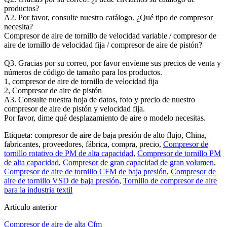
productos?
A2. Por favor, consulte nuestro catálogo. ¿Qué tipo de compresor
necesita?
Compresor de aire de tornillo de velocidad variable / compresor de
aire de tornillo de velocidad fija / compresor de aire de pistón?
Q3. Gracias por su correo, por favor envíeme sus precios de venta y
números de código de tamaño para los productos.
1, compresor de aire de tornillo de velocidad fija
2, Compresor de aire de pistón
A3. Consulte nuestra hoja de datos, foto y precio de nuestro
compresor de aire de pistón y velocidad fija.
Por favor, dime qué desplazamiento de aire o modelo necesitas.
Etiqueta: compresor de aire de baja presión de alto flujo, China,
fabricantes, proveedores, fábrica, compra, precio,
Compresor de
tornillo rotativo de PM de alta capacidad
,
Compresor de tornillo PM
de alta capacidad
,
Compresor de gran capacidad de gran volumen
,
Compresor de aire de tornillo CFM de baja presión
,
Compresor de
aire de tornillo VSD de baja presión
,
Tornillo de compresor de aire
para la industria textil
Artículo anterior
Compresor de aire de alta Cfm