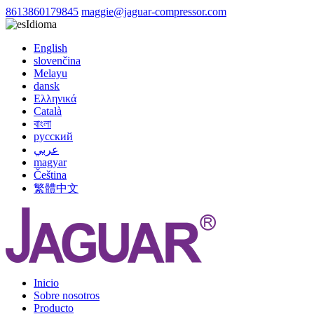
8613860179845
maggie@jaguar-compressor.com
Idioma
English
slovenčina
Melayu
dansk
Ελληνικά
Català
বাংলা
русский
عربي
magyar
Čeština
繁體中文
Inicio
Sobre nosotros
Producto